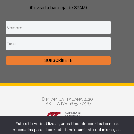
(Revisa tu bandeja de SPAM)
SUBSCRÍBETE
© MI AMIGA ITALIANA 2020
PARTITA IVA 11675440967
Este sitio web utiliza algunos tipos de cookies técnicas
necesarias para el correcto funcionamiento del mismo, así
Política de Privacidad