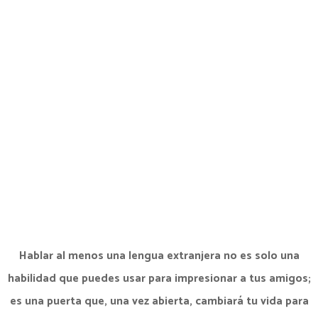
¡QUÉDATE HAMBRIENTO Y
SIGUE TUS SUEÑOS!
Y a medida que avanzas y tienes éxito,
asegúrate también de tener hambre de
ayudar a los demás
Hablar al menos una lengua extranjera no es solo una
habilidad que puedes usar para impresionar a tus amigos;
es una puerta que, una vez abierta, cambiará tu vida para